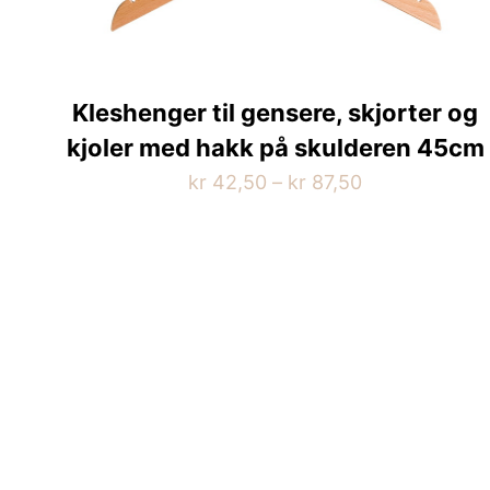
Kleshenger til gensere, skjorter og
kjoler med hakk på skulderen 45cm
Prisområde:
kr
42,50
–
kr
87,50
kr 42,50
Dette
til
produktet
kr 87,50
har
flere
varianter.
Alternativene
kan
velges
på
produktsiden