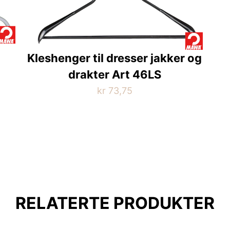
Kleshenger til dresser jakker og
drakter Art 46LS
kr
73,75
Dette
produktet
har
flere
varianter.
Alternativene
kan
RELATERTE PRODUKTER
velges
på
produktsiden