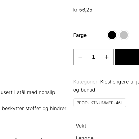
kr
56,25
Farge
Kleshenger
til
jakker
og
Kategorier:
Kleshengere til j
frakker
og bunad
usert i stål med nonslip
Art
46L
PRODUKTNUMMER:
46L
 beskytter stoffet og hindrer
antall
Vekt
Lengde