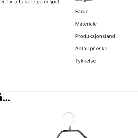
er for å ta vare på miljøet.
Farge
Materiale
Produksjonsland
Antall pr eske
Tykkelse
så…