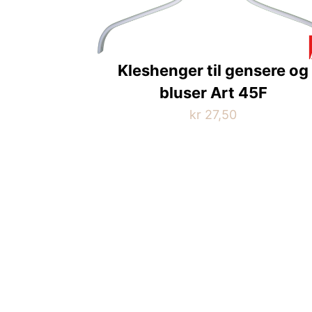
Kleshenger til gensere og
bluser Art 45F
kr
27,50
Dette
produktet
har
flere
varianter.
Alternativene
kan
velges
på
produktsiden