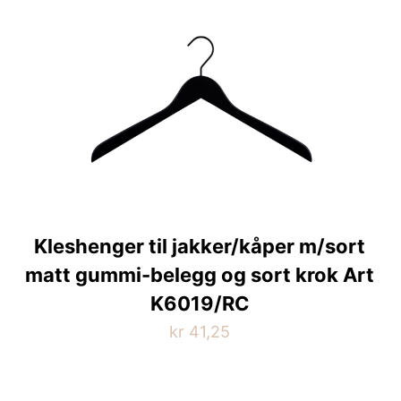
Kleshenger til jakker/kåper m/sort
matt gummi-belegg og sort krok Art
K6019/RC
kr
41,25