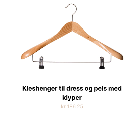
Kleshenger til dress og pels med
klyper
kr
186,25
Dette
produktet