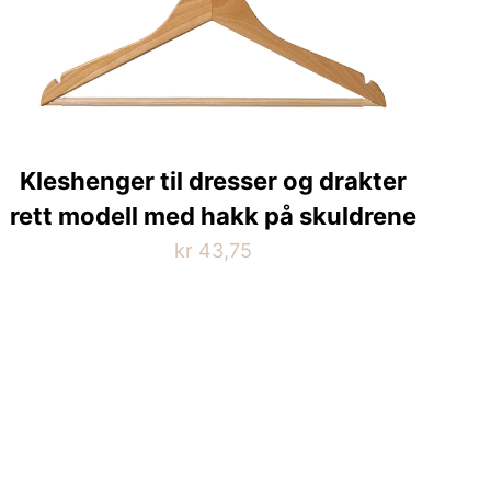
Alternativene
kan
velges
på
produktsiden
Kleshenger til dresser og drakter
rett modell med hakk på skuldrene
kr
43,75
Dette
produktet
har
flere
varianter.
Alternativene
kan
velges