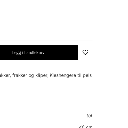
Legg i handlekurv
akker, frakker og kåper
,
Kleshengere til pels
I/A
46 cm