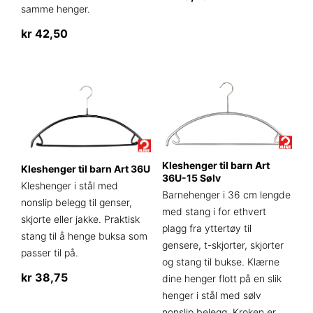
samme henger.
Dette
kr
42,50
produktet
har
flere
varianter.
Alternativene
kan
velges
på
Kleshenger til barn Art
produktsiden
Kleshenger til barn Art 36U
36U-15 Sølv
Kleshenger i stål med
Barnehenger i 36 cm lengde
nonslip belegg til genser,
med stang i for ethvert
skjorte eller jakke. Praktisk
plagg fra yttertøy til
stang til å henge buksa som
gensere, t-skjorter, skjorter
passer til på.
og stang til bukse. Klærne
kr
38,75
dine henger flott på en slik
henger i stål med sølv
Dette
nonslip belegg. Kroken er