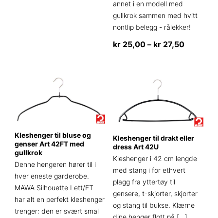
annet i en modell med
kr 28,75
har
gullkrok sammen med hvitt
flere
nontlip belegg - rålekker!
varianter.
Prisområ
kr
25,00
–
kr
27,50
Alternativene
kan
kr 25,00
Dette
velges
til
produktet
på
kr 27,50
har
produktsiden
flere
varianter.
Alternativene
kan
Kleshenger til bluse og
Kleshenger til drakt eller
velges
genser Art 42FT med
dress Art 42U
på
gullkrok
Kleshenger i 42 cm lengde
produktsiden
Denne hengeren hører til i
med stang i for ethvert
hver eneste garderobe.
plagg fra yttertøy til
MAWA Silhouette Lett/FT
gensere, t-skjorter, skjorter
har alt en perfekt kleshenger
og stang til bukse. Klærne
trenger: den er svært smal
dine henger flott på
[…]