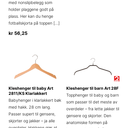
med nonslipbelegg som
produktet
holder plaggene godt på
har
plass. Her kan du henge
flere
fotballskjorta på toppen
[…]
varianter.
kr
56,25
Alternativene
kan
Dette
velges
produktet
på
har
produktsiden
flere
varianter.
Alternativene
kan
Kleshenger til baby Art
Kleshenger til barn Art 28F
velges
2811/KS Klarlakkert
Topphenger til baby og barn
på
Babyhenger i klarlakkert bøk
som passer til det meste av
produktsiden
med hakk. 28 cm lang.
overdeler – fra lette jakker til
Passer supert til gensere,
gensere og skjorter. Den
skjorter og jakker – ja alle
anatomiske formen på
overdeler. Hakkene gjør at