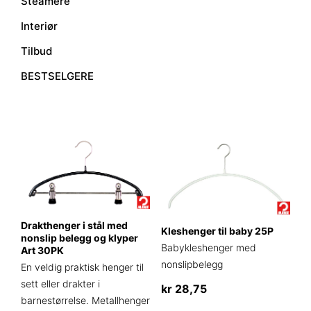
Steamere
Interiør
Tilbud
BESTSELGERE
Drakthenger i stål med
Kleshenger til baby 25P
nonslip belegg og klyper
Babykleshenger med
Art 30PK
nonslipbelegg
En veldig praktisk henger til
sett eller drakter i
kr
28,75
barnestørrelse. Metallhenger
Dette