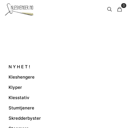
0
N Y H E T !
Kleshengere
Klyper
Klesstativ
Stumtjenere
Skredderbyster