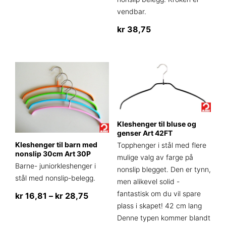
produktet
vendbar.
har
flere
kr
38,75
varianter.
Alternativene
kan
velges
på
produktsiden
Kleshenger til bluse og
genser Art 42FT
Kleshenger til barn med
Topphenger i stål med flere
nonslip 30cm Art 30P
mulige valg av farge på
Barne- juniorkleshenger i
nonslip blegget. Den er tynn,
stål med nonslip-belegg.
men alikevel solid -
fantastisk om du vil spare
Prisområde:
kr
16,81
–
kr
28,75
plass i skapet! 42 cm lang
kr 16,81
Dette
Denne typen kommer blandt
til
produktet