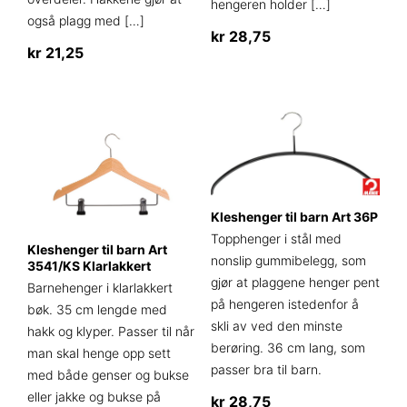
hengeren holder
[…]
også plagg med
[…]
kr
28,75
kr
21,25
Dette
produktet
har
flere
varianter.
Alternativene
kan
velges
Kleshenger til barn Art 36P
på
Topphenger i stål med
Kleshenger til barn Art
produktsiden
nonslip gummibelegg, som
3541/KS Klarlakkert
gjør at plaggene henger pent
Barnehenger i klarlakkert
på hengeren istedenfor å
bøk. 35 cm lengde med
skli av ved den minste
hakk og klyper. Passer til når
berøring. 36 cm lang, som
man skal henge opp sett
passer bra til barn.
med både genser og bukse
eller jakke og bukse på
kr
28,75