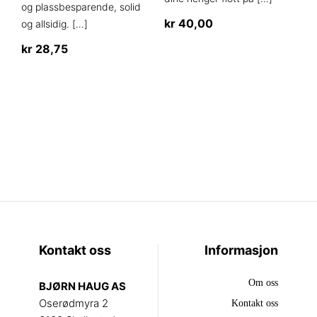
og plassbesparende, solid
kr
40,00
og allsidig.
[…]
Dette
kr
28,75
produktet
Dette
har
produktet
flere
har
varianter.
flere
Alternativene
varianter.
kan
Alternativene
velges
kan
på
velges
produktsiden
på
produktsiden
Kontakt oss
Informasjon
Om oss
BJØRN HAUG AS
Oserødmyra 2
Kontakt oss