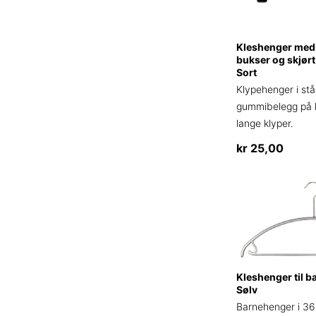
kan
velges
Kleshenger med k
på
bukser og skjør
produktsiden
Sort
Klypehenger i stå
gummibelegg på 
lange klyper.
kr
25,00
Kleshenger til b
Sølv
Barnehenger i 3