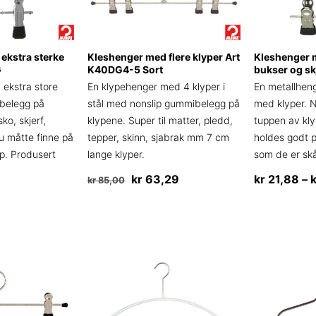
ekstra sterke
Kleshenger med flere klyper Art
Kleshenger m
G
K40DG4-5 Sort
bukser og sk
ekstra store
En klypehenger med 4 klyper i
En metallheng
 belegg på
stål med nonslip gummibelegg på
med klyper. 
sko, skjerf,
klypene. Super til matter, pledd,
tuppen av kly
u måtte finne på
tepper, skinn, sjabrak mm 7 cm
holdes godt p
p. Produsert
lange klyper.
som de er s
Opprinnelig
Nåværende
kr
63,29
kr
21,88
–
kr
85,00
pris
pris
Dette
var:
er:
produktet
kr 85,00.
kr 63,29.
har
flere
varianter.
Alternative
kan