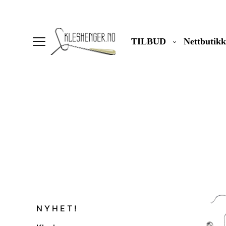
TILBUD
Nettbutikk
N Y H E T !