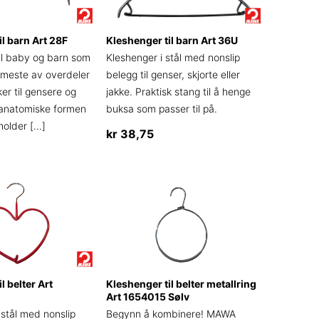
il barn Art 28F
Kleshenger til barn Art 36U
en
il baby og barn som
Kleshenger i stål med nonslip
t meste av overdeler
belegg til genser, skjorte eller
kker til gensere og
jakke. Praktisk stang til å henge
n anatomiske formen
buksa som passer til på.
holder
[…]
kr
38,75
Dette
produktet
har
flere
varianter.
Alternativene
ne
kan
l belter Art
Kleshenger til belter metallring
velges
Art 1654015 Sølv
på
 stål med nonslip
Begynn å kombinere! MAWA