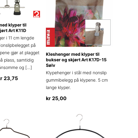
ed klyper til
jørt Art K11D
er i 11 cm lengde
Nonslipbelegget på
pene gjør at plagget
Kleshenger med klyper til
bukser og skjørt Art K17D-15
å plass, samtidig
Sølv
kånsomme og
[…]
Klypehenger i stål med nonslip
Prisområde:
kr
23,75
gummibelegg på klypene. 5 cm
kr 21,88
lange klyper.
til
kr
25,00
kr 23,75
ne