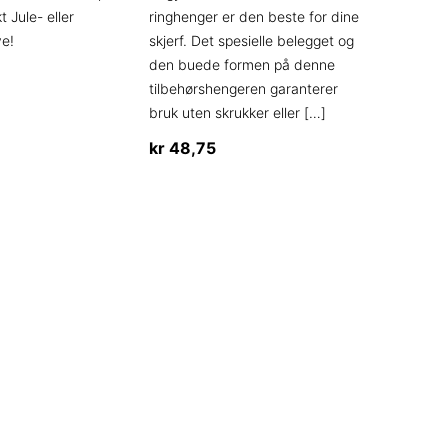
produktsiden
 Jule- eller
ringhenger er den beste for dine
en
ve!
skjerf. Det spesielle belegget og
den buede formen på denne
tilbehørshengeren garanterer
bruk uten skrukker eller
[…]
kr
48,75
ne
en