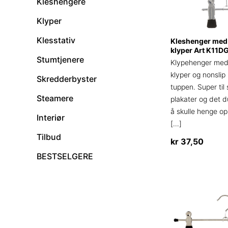
Kleshengere
Klyper
Klesstativ
Kleshenger med 
klyper Art K11D
Stumtjenere
Klypehenger med 
klyper og nonslip
Skredderbyster
tuppen. Super til 
Steamere
plakater og det d
å skulle henge op
Interiør
[…]
Tilbud
kr
37,50
BESTSELGERE
Dette
produktet
har
flere
varianter.
Alternativene