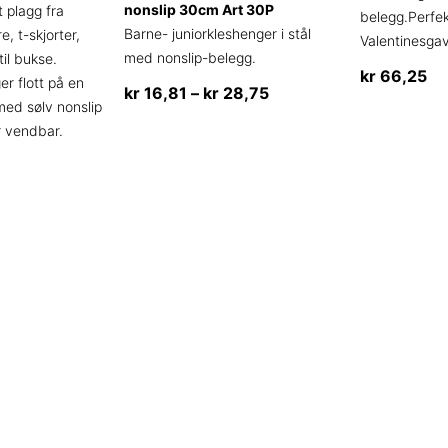
på
nonslip 30cm Art 30P
t plagg fra
belegg.Perfekt
produktsid
Barne- juniorkleshenger i stål
e, t-skjorter,
Valentinesga
med nonslip-belegg.
til bukse.
kr
66,25
r flott på en
Prisområde:
kr
16,81
–
kr
28,75
Dette
 med sølv nonslip
kr 16,81
Dette
r vendbar.
produktet
til
produktet
har
kr 28,75
har
flere
flere
varianter.
varianter.
Alternative
Alternativene
kan
kan
velges
velges
på
på
produktsid
produktsiden