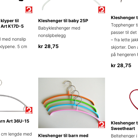
velges
på
Kleshenger t
lyper til
Kleshenger til baby 25P
produktsid
Topphenger t
t Art K17D-5
Babykleshenger med
passer til de
nonslipbelegg
l med nonslip
– fra lette ja
kr
28,75
klypene. 5 cm
skjorter. De
på hengeren 
Dette
produktet
kr
28,75
har
Dette
flere
produktet
varianter.
har
Alternativene
flere
kan
varianter.
velges
Alternative
på
arn Art 36U-15
Kleshenger ti
kan
produktsiden
Sweetheart
velges
6 cm lengde med
Kleshenger til barn med
Beltehenger i