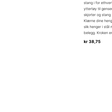
stang i for ethver
yttertøy til genser
skjorter og stang 
Klærne dine henge
slik henger i stål
belegg. Kroken e
kr
38,75