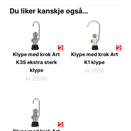
Du liker kanskje også…
Klype med krok Art
Klype med krok Art
K3S ekstra sterk
K1 klype
klype
kr
17,50
kr
20,00
Dette
produktet
Dette
har
produktet
flere
har
varianter.
flere
Alternativene
varianter.
kan
Alternativene
velges
kan