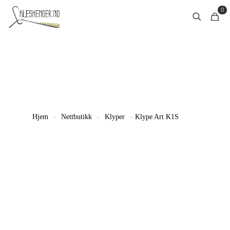
0
Hjem
-
Nettbutikk
-
Klyper
-
Klype Art K1S