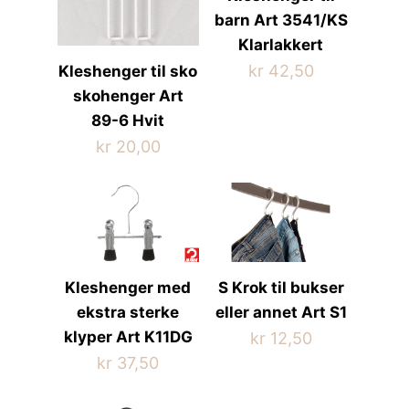
barn Art 3541/KS
Klarlakkert
kr
42,50
Kleshenger til sko
skohenger Art
89-6 Hvit
kr
20,00
Kleshenger med
S Krok til bukser
ekstra sterke
eller annet Art S1
klyper Art K11DG
kr
12,50
kr
37,50
Dette
produktet
Dette