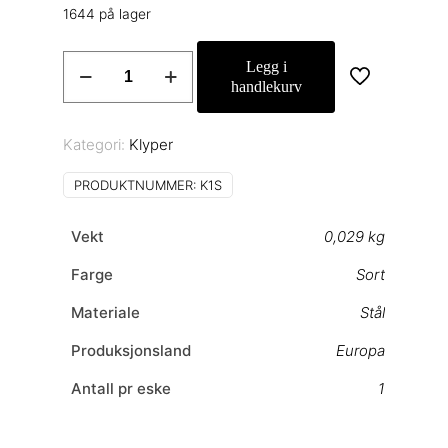
1644 på lager
Klype
Legg i
Art
handlekurv
K1S
antall
Kategori:
Klyper
PRODUKTNUMMER:
K1S
Vekt
0,029 kg
Farge
Sort
Materiale
Stål
Produksjonsland
Europa
Antall pr eske
1