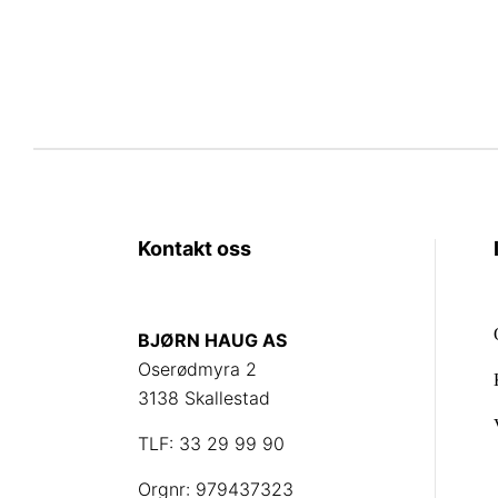
Alternativene
kan
velges
på
produktsiden
Kontakt oss
BJØRN HAUG AS
Oserødmyra 2
3138 Skallestad
TLF: 33 29 99 90
Orgnr: 979437323