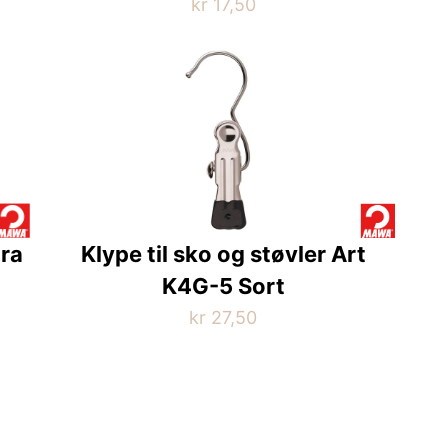
kr
17,50
Dette
produktet
har
flere
varianter.
Alternativene
kan
velges
på
tra
Klype til sko og støvler Art
produktsiden
K4G-5 Sort
kr
27,50