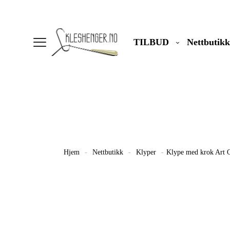
TILBUD
Nettbutikk
Hjem
-
Nettbutikk
-
Klyper
-
Klype med krok Art Q