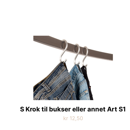
varianter.
Alternativene
kan
velges
på
produktsiden
S Krok til bukser eller annet Art S1
kr
12,50
Dette