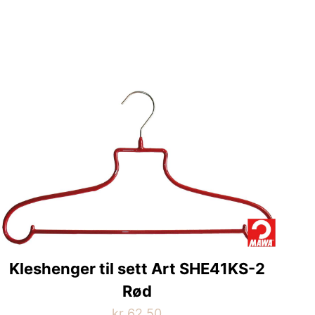
Kleshenger til sett Art SHE41KS-2
Rød
kr
62,50