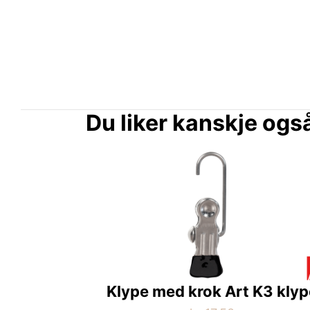
Du liker kanskje og
Klype med krok Art K3 klyp