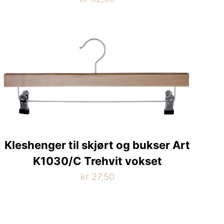
Kleshenger til skjørt og bukser Art
K1030/C Trehvit vokset
kr
27,50