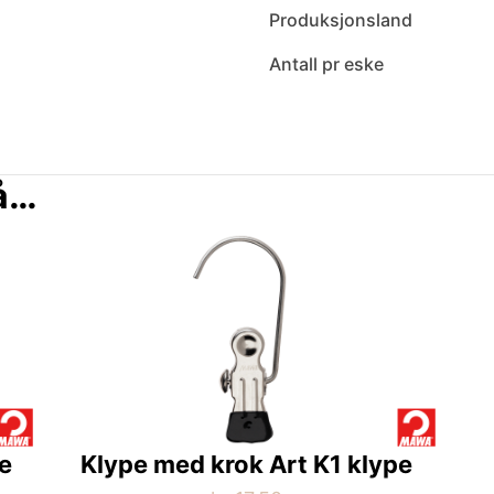
Produksjonsland
Antall pr eske
så…
e
Klype med krok Art K1 klype