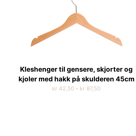
Kleshenger til gensere, skjorter og
kjoler med hakk på skulderen 45cm
Prisområde:
kr
42,50
–
kr
87,50
kr 42,50
Dette
til
produktet
kr 87,50
har
flere
varianter.