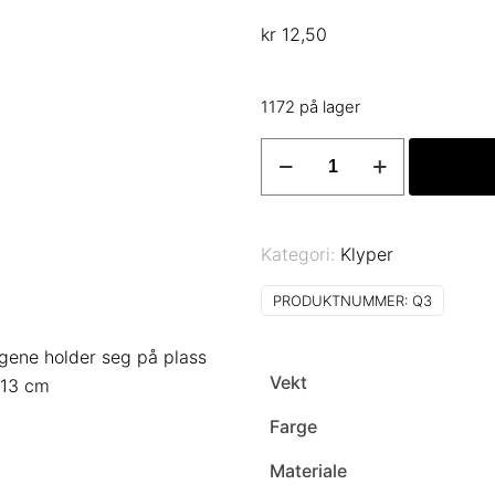
kr
12,50
1172 på lager
Klype
med
krok
Art
Kategori:
Klyper
Q3
Børstet
PRODUKTNUMMER:
Q3
stål
antall
ggene holder seg på plass
Vekt
 13 cm
Farge
Materiale