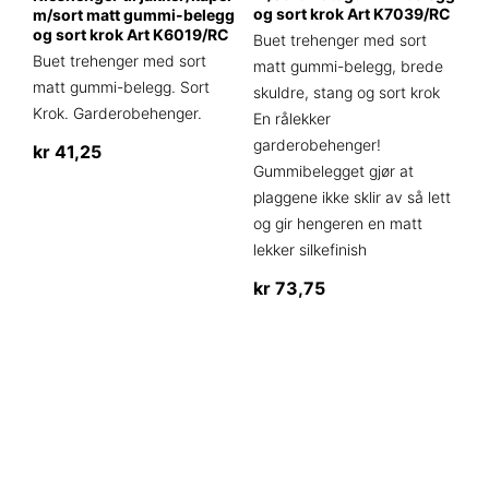
på
og sort krok Art K7039/RC
m/sort matt gummi-belegg
produktsiden
og sort krok Art K6019/RC
Buet trehenger med sort
Buet trehenger med sort
matt gummi-belegg, brede
matt gummi-belegg. Sort
skuldre, stang og sort krok
Krok. Garderobehenger.
En rålekker
garderobehenger!
kr
41,25
Gummibelegget gjør at
plaggene ikke sklir av så lett
og gir hengeren en matt
lekker silkefinish
kr
73,75