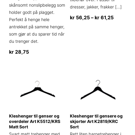
skånsomt nonslipbelegg som
dresser, jakker, frakker
[…]
holder godt på plagget.
Prisområ
kr
56,25
–
kr
61,25
Perfekt å henge hele
kr 56,25
Dette
antrekket på samme henger,
til
produktet
som gjør at du sparer tid når
kr 61,25
har
du trenger det.
flere
kr
28,75
varianter.
Alternativene
kan
velges
på
produktsiden
Kleshenger til genser og
Kleshenger til gensere og
overdeler Art K5512/KRS
skjorter Art K2819/KRC
Matt Sort
Sort
Svart matt trehenger med
Rett liten barnetrehenger i