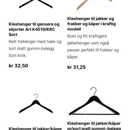
Kleshenger til jakker og
frakker og kåper i kraftig
Kleshenger til gensere og
modell
skjorter Art K4519/KRC
Sort
Buet og litt kraftigere
Rett trehenger med hakk og
jakkehenger som også
sort matt gummi-belegg.
passer perfekt til frakker og
Sort krok.
kåper.
kr
32,50
kr
31,25
Dette
produktet
har
flere
varianter.
Alternativene
kan
Kleshenger til jakker/kåper
velges
m/sort matt gummi-belegg
Kleshenger til jakker/kåper