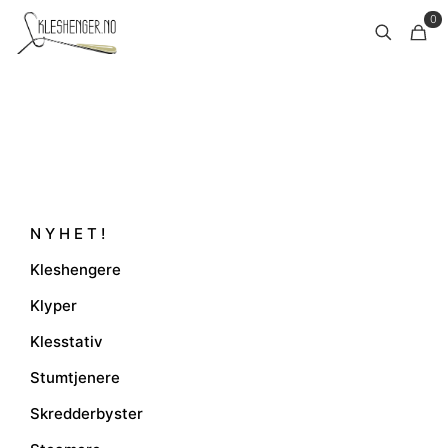
0
N Y H E T !
Kleshengere
Klyper
Klesstativ
Stumtjenere
Skredderbyster