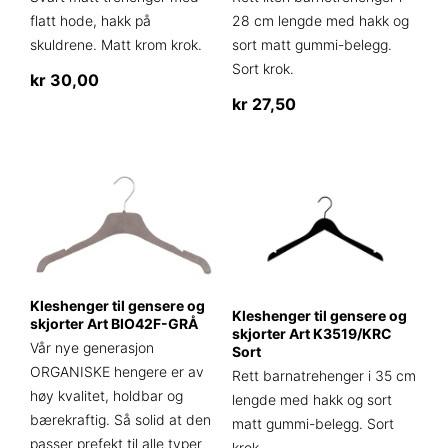
flatt hode, hakk på
28 cm lengde med hakk og
skuldrene. Matt krom krok.
sort matt gummi-belegg.
Sort krok.
kr
30,00
kr
27,50
Kleshenger til gensere og
Kleshenger til gensere og
skjorter Art BIO42F-GRÅ
skjorter Art K3519/KRC
Vår nye generasjon
Sort
ORGANISKE hengere er av
Rett barnatrehenger i 35 cm
høy kvalitet, holdbar og
lengde med hakk og sort
bærekraftig. Så solid at den
matt gummi-belegg. Sort
passer prefekt til alle typer
krok.