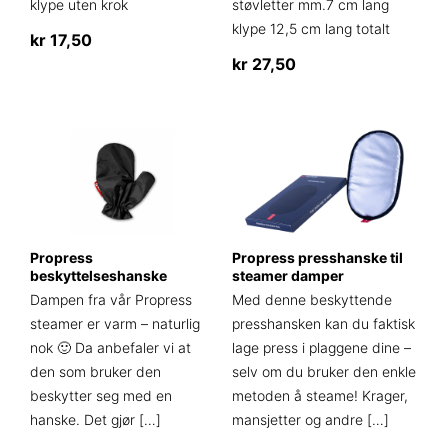
klype uten krok
støvletter mm.7 cm lang
klype 12,5 cm lang totalt
kr
17,50
kr
27,50
Propress
Propress presshanske til
beskyttelseshanske
steamer damper
Dampen fra vår Propress
Med denne beskyttende
steamer er varm – naturlig
presshansken kan du faktisk
nok 🙂 Da anbefaler vi at
lage press i plaggene dine –
den som bruker den
selv om du bruker den enkle
beskytter seg med en
metoden å steame! Krager,
hanske. Det gjør
[…]
mansjetter og andre
[…]