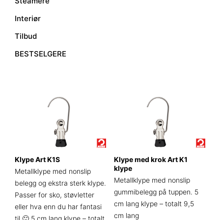
Steamere
Interiør
Tilbud
BESTSELGERE
Klype Art K1S
Klype med krok Art K1
klype
Metallklype med nonslip
Metallklype med nonslip
belegg og ekstra sterk klype.
gummibelegg på tuppen. 5
Passer for sko, støvletter
cm lang klype – totalt 9,5
eller hva enn du har fantasi
cm lang
til 🙂 5 cm lang klype – totalt