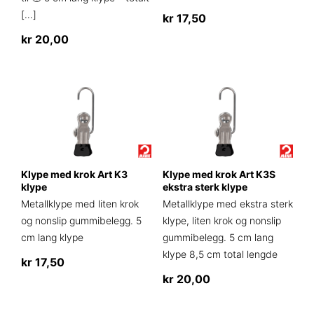
[…]
kr
17,50
kr
20,00
Dette
produktet
har
flere
varianter.
Alternativene
kan
velges
på
Klype med krok Art K3
Klype med krok Art K3S
klype
ekstra sterk klype
produktsiden
Metallklype med liten krok
Metallklype med ekstra sterk
og nonslip gummibelegg. 5
klype, liten krok og nonslip
cm lang klype
gummibelegg. 5 cm lang
klype 8,5 cm total lengde
kr
17,50
kr
20,00
Dette
produktet
Dette