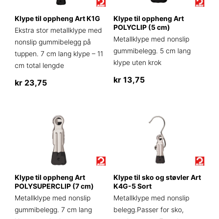
Klype til oppheng Art K1G
Klype til oppheng Art
POLYCLIP (5 cm)
Ekstra stor metallklype med
Metallklype med nonslip
nonslip gummibelegg på
gummibelegg. 5 cm lang
tuppen. 7 cm lang klype – 11
klype uten krok
cm total lengde
kr
13,75
kr
23,75
Klype til oppheng Art
Klype til sko og støvler Art
POLYSUPERCLIP (7 cm)
K4G-5 Sort
Metallklype med nonslip
Metallklype med nonslip
gummibelegg. 7 cm lang
belegg.Passer for sko,