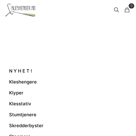
0
N Y H E T !
Kleshengere
Klyper
Klesstativ
Stumtjenere
Skredderbyster