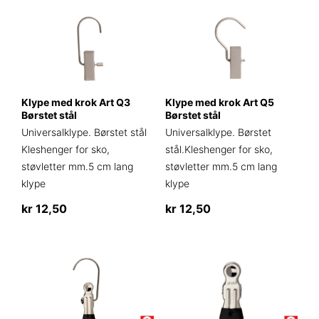
har
produktet
flere
har
varianter.
flere
Alternativene
varianter.
kan
Alternativene
velges
kan
Klype med krok Art Q3
Klype med krok Art Q5
på
velges
Børstet stål
Børstet stål
produktsiden
på
Universalklype. Børstet stål
Universalklype. Børstet
produktsiden
Kleshenger for sko,
stål.Kleshenger for sko,
støvletter mm.5 cm lang
støvletter mm.5 cm lang
klype
klype
kr
12,50
kr
12,50