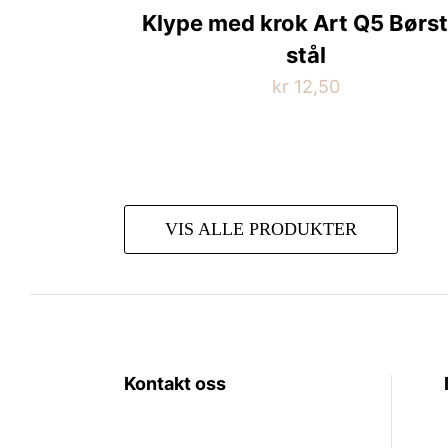
Klype med krok Art Q5 Børst
produktsiden
stål
kr
12,50
VIS ALLE PRODUKTER
Kontakt oss