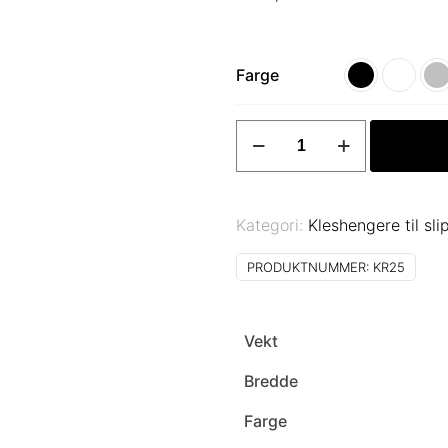
Farge
Kleshenger
til
slips
Art
Kategori:
Kleshengere til sli
KR25
antall
PRODUKTNUMMER:
KR25
Vekt
Bredde
Farge