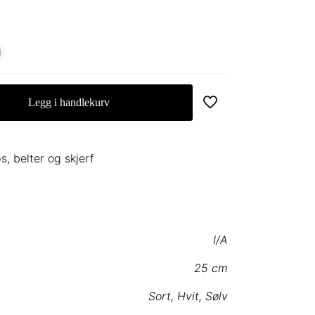
Legg i handlekurv
ps, belter og skjerf
I/A
25 cm
Sort
,
Hvit
,
Sølv