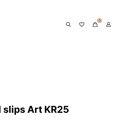
0
l slips Art KR25