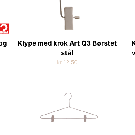
 og
Klype med krok Art Q3 Børstet
K
stål
kr
12,50