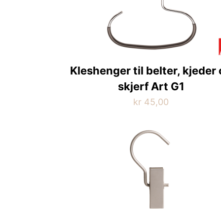
Kleshenger til belter, kjeder
skjerf Art G1
kr
45,00
Dette
produktet
har
flere
varianter.
Alternativene
kan
velges
på