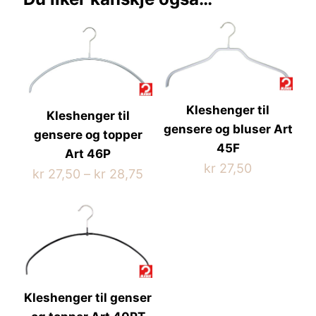
Kleshenger til
Kleshenger til
gensere og bluser Art
gensere og topper
45F
Art 46P
kr
27,50
Prisområde:
kr
27,50
–
kr
28,75
Dette
kr 27,50
Dette
produktet
til
produktet
har
kr 28,75
har
flere
flere
varianter.
varianter.
Alternativene
Alternativene
kan
kan
Kleshenger til genser
velges
velges