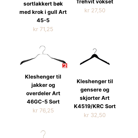
Trehvit vokset
sortlakkert bøk
kr
27,50
med krok i gull Art
45-5
kr
71,25
Kleshenger til
Kleshenger til
jakker og
gensere og
overdeler Art
skjorter Art
46GC-5 Sort
K4519/KRC Sort
kr
76,25
kr
32,50