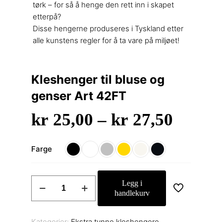
tørk – for så å henge den rett inn i skapet
etterpå?
Disse hengerne produseres i Tyskland etter
alle kunstens regler for å ta vare på miljøet!
Kleshenger til bluse og
genser Art 42FT
Priso
kr
25,00
–
kr
27,50
kr 25,
til
Farge
kr 27,
Kleshenger
Legg i
til
handlekurv
bluse
og
Kategorier:
Ekstra tynne kleshengere
,