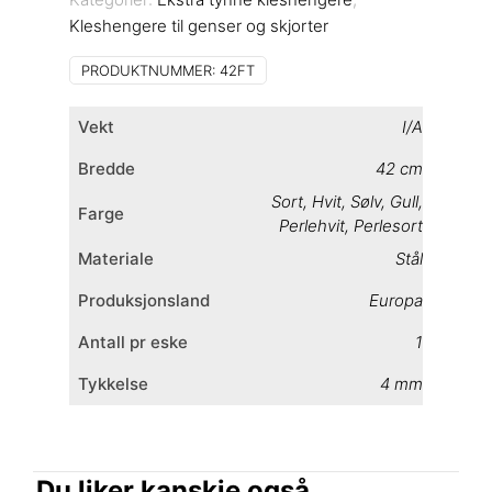
genser
Kleshengere til genser og skjorter
Art
42FT
PRODUKTNUMMER:
42FT
antall
Vekt
I/A
Bredde
42 cm
Sort
,
Hvit
,
Sølv
,
Gull
,
Farge
Perlehvit
,
Perlesort
Materiale
Stål
Produksjonsland
Europa
Antall pr eske
1
Tykkelse
4 mm
Du liker kanskje også…