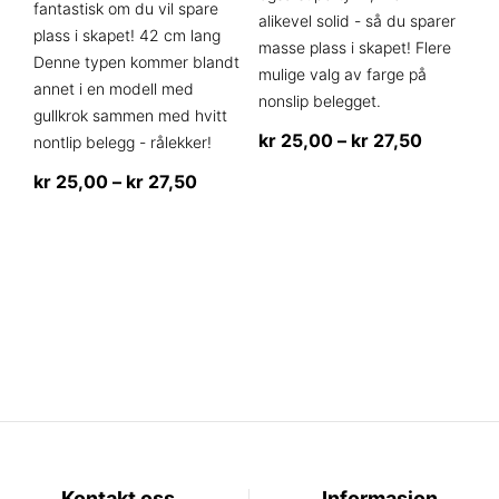
fantastisk om du vil spare
alikevel solid - så du sparer
plass i skapet! 42 cm lang
masse plass i skapet! Flere
Denne typen kommer blandt
mulige valg av farge på
annet i en modell med
nonslip belegget.
gullkrok sammen med hvitt
Prisområ
kr
25,00
–
kr
27,50
nontlip belegg - rålekker!
kr 25,00
Dette
Prisområde:
kr
25,00
–
kr
27,50
til
produktet
kr 25,00
Dette
kr 27,50
har
til
produktet
flere
kr 27,50
har
varianter.
flere
Alternativene
varianter.
kan
Alternativene
velges
kan
på
velges
produktsiden
på
produktsiden
Kontakt oss
Informasjon