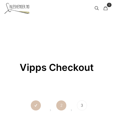
0
Vipps Checkout
2
3