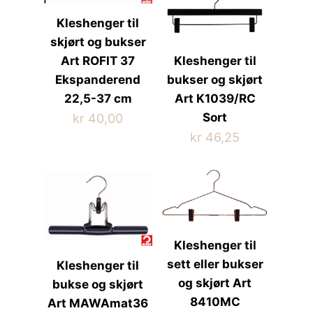
Kleshenger til
skjørt og bukser
Art ROFIT 37
Kleshenger til
Ekspanderend
bukser og skjørt
22,5-37 cm
Art K1039/RC
Sort
kr
40,00
kr
46,25
Kleshenger til
sett eller bukser
Kleshenger til
og skjørt Art
bukse og skjørt
8410MC
Art MAWAmat36