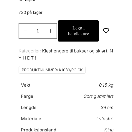
730 på lager
Kleshenger
Legg i
til
handlekurv
bukser
og
Kategorier:
Kleshengere til bukser og skjørt
,
N
skjørt
Y H E T !
Art
K1039/RC
PRODUKTNUMMER:
K1039/RC CK
CK
Sort
Vekt
0,15 kg
antall
Farge
Sort gummiert
Lengde
39 cm
Materiale
Lotustre
Produksjonsland
Kina