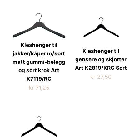
Kleshenger til
Kleshenger til
jakker/kåper m/sort
gensere og skjorter
matt gummi-belegg
Art K2819/KRC Sort
og sort krok Art
kr
27,50
K7119/RC
kr
71,25