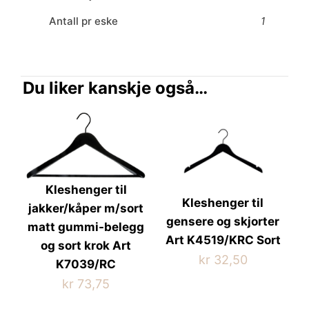
Antall pr eske
1
Du liker kanskje også…
Kleshenger til
Kleshenger til
jakker/kåper m/sort
gensere og skjorter
matt gummi-belegg
Art K4519/KRC Sort
og sort krok Art
kr
32,50
K7039/RC
kr
73,75