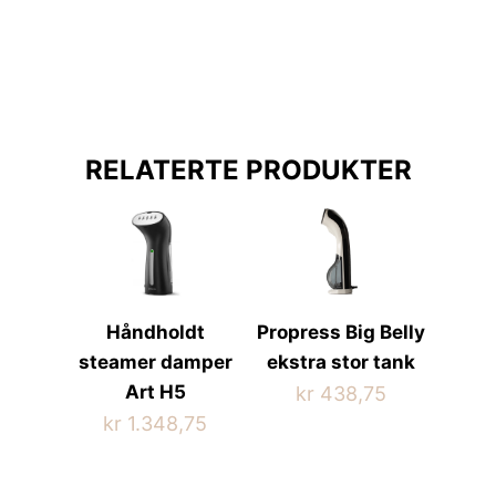
flere
har
varianter.
flere
Alternativene
varianter.
kan
Alternativene
velges
kan
på
velges
RELATERTE PRODUKTER
produktsiden
på
produktsiden
Håndholdt
Propress Big Belly
steamer damper
ekstra stor tank
Art H5
kr
438,75
kr
1.348,75