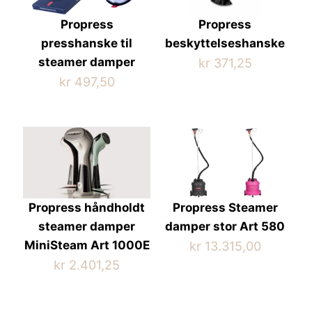
Propress
Propress
presshanske til
beskyttelseshanske
steamer damper
kr
371,25
kr
497,50
Propress håndholdt
Propress Steamer
steamer damper
damper stor Art 580
MiniSteam Art 1000E
kr
13.315,00
kr
2.401,25
Dette
produktet
Dette
har
produktet