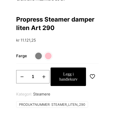
Propress Steamer damper
liten Art 290
kr
11.121,25
Farge
Propress
Legg i
Steamer
handlekurv
damper
liten
Kategori:
Steamere
Art
290
PRODUKTNUMMER:
STEAMER_LITEN_290
antall