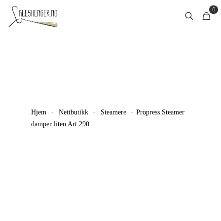
0
Hjem
-
Nettbutikk
-
Steamere
-
Propress Steamer
damper liten Art 290