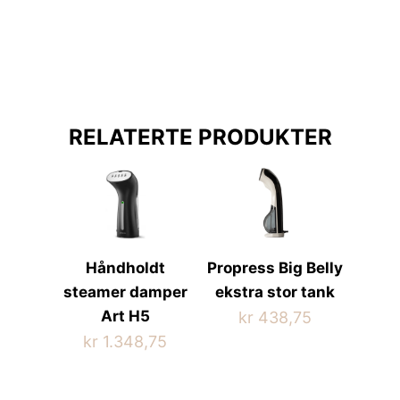
flere
har
varianter.
flere
Alternativene
varianter.
kan
Alternativene
velges
kan
på
velges
RELATERTE PRODUKTER
produktsiden
på
produktsiden
Håndholdt
Propress Big Belly
steamer damper
ekstra stor tank
Art H5
kr
438,75
kr
1.348,75