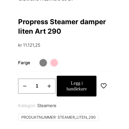
Propress Steamer damper
liten Art 290
kr
11.121,25
Farge
Propress
Legg i
Steamer
handlekurv
damper
liten
Kategori:
Steamere
Art
290
PRODUKTNUMMER:
STEAMER_LITEN_290
antall