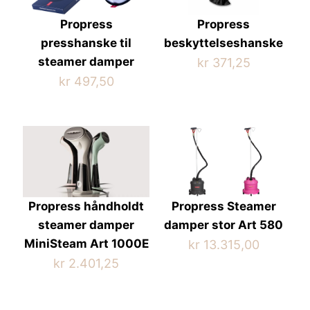
Propress
Propress
presshanske til
beskyttelseshanske
steamer damper
kr
371,25
kr
497,50
Propress håndholdt
Propress Steamer
steamer damper
damper stor Art 580
MiniSteam Art 1000E
kr
13.315,00
kr
2.401,25
Dette
produktet
Dette
har
produktet