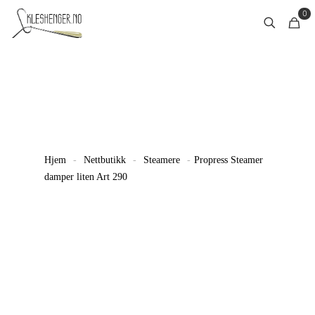
0
Hjem
-
Nettbutikk
-
Steamere
-
Propress Steamer
damper liten Art 290