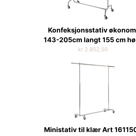
Konfeksjonsstativ økonom
143-205cm langt 155 cm hø
kr
2.852,50
Ministativ til klær Art 16115