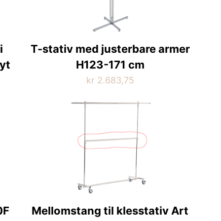
i
T-stativ med justerbare armer
yt
H123-171 cm
kr
2.683,75
Dette
produktet
har
flere
varianter.
Alternativene
kan
velges
på
0F
Mellomstang til klesstativ Art
produktsiden