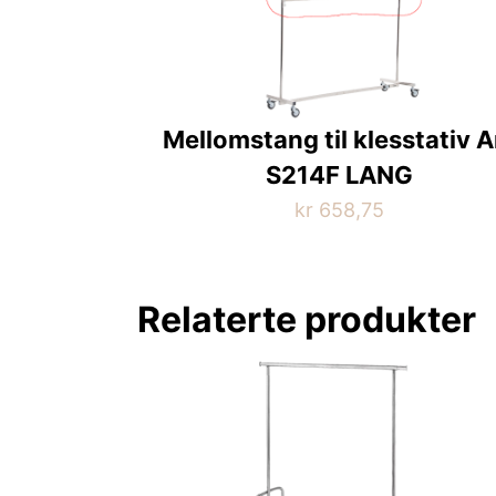
Mellomstang til klesstativ A
S214F LANG
kr
658,75
Relaterte produkter