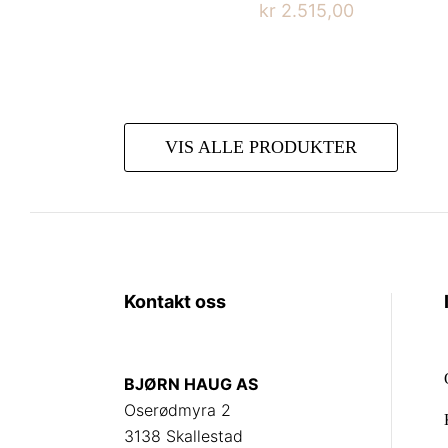
kr
2.515,00
Dette
produktet
har
flere
VIS ALLE PRODUKTER
varianter.
Alternativene
kan
velges
på
produktsiden
Kontakt oss
BJØRN HAUG AS
Oserødmyra 2
3138 Skallestad