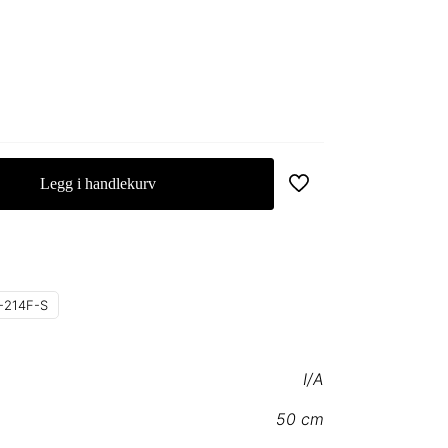
Legg i handlekurv
-214F-S
I/A
50 cm