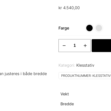
kr
4.540,00
Farge
Stativ
til
klær
langt
Kategori:
Klesstativ
og
kan justeres i både bredde
forsterket
PRODUKTNUMMER:
KLESSTATIV
Art
214F-
S
Vekt
antall
Bredde