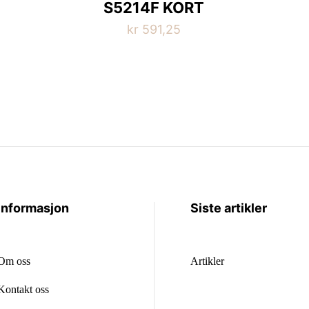
S5214F KORT
kr
591,25
Informasjon
Siste artikler
Om oss
Artikler
Kontakt oss