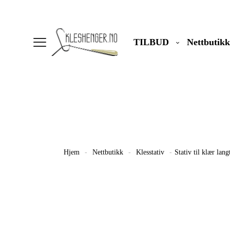
TILBUD
Nettbutikk
Hjem
-
Nettbutikk
-
Klesstativ
-
Stativ til klær lan