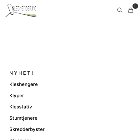
0
N Y H E T !
Kleshengere
Klyper
Klesstativ
Stumtjenere
Skredderbyster