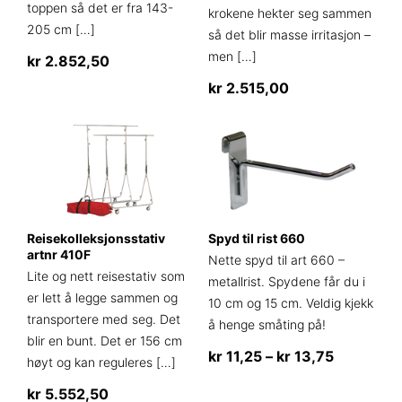
toppen så det er fra 143-
krokene hekter seg sammen
205 cm
[…]
så det blir masse irritasjon –
men
[…]
kr
2.852,50
kr
2.515,00
Reisekolleksjonsstativ
Spyd til rist 660
artnr 410F
Nette spyd til art 660 –
Lite og nett reisestativ som
metallrist. Spydene får du i
er lett å legge sammen og
10 cm og 15 cm. Veldig kjekk
transportere med seg. Det
å henge småting på!
blir en bunt. Det er 156 cm
Prisområ
kr
11,25
–
kr
13,75
høyt og kan reguleres
[…]
kr 11,25
Dette
kr
5.552,50