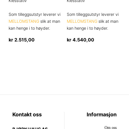
Klesstativ
Klesstativ
på
produktsiden
Som tilleggsutstyr leverer vi
Som tilleggsutstyr leverer vi
MELLOMSTANG
slik at man
MELLOMSTANG
slik at man
kan henge i to høyder.
kan henge i to høyder.
kr
2.515,00
kr
4.540,00
Dette
Dette
produktet
produktet
har
har
flere
flere
varianter.
varianter.
Alternativene
Alternativene
kan
kan
velges
velges
på
på
produktsiden
produktsiden
Kontakt oss
Informasjon
Om oss