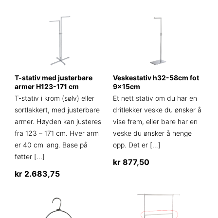
til
produktet
kr 13,75
har
flere
varianter.
Alternativene
kan
velges
T-stativ med justerbare
Veskestativ h32-58cm fot
på
armer H123-171 cm
9x15cm
produktsiden
T-stativ i krom (sølv) eller
Et nett stativ om du har en
sortlakkert, med justerbare
dritlekker veske du ønsker å
armer. Høyden kan justeres
vise frem, eller bare har en
fra 123 – 171 cm. Hver arm
veske du ønsker å henge
er 40 cm lang. Base på
opp. Det er
[…]
føtter
[…]
kr
877,50
kr
2.683,75
Dette
produktet
har