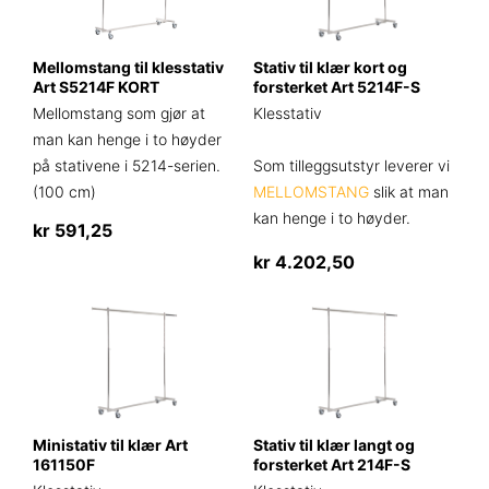
Mellomstang til klesstativ
Stativ til klær kort og
Art S5214F KORT
forsterket Art 5214F-S
Mellomstang som gjør at
Klesstativ
man kan henge i to høyder
på stativene i 5214-serien.
Som tilleggsutstyr leverer vi
(100 cm)
MELLOMSTANG
slik at man
kan henge i to høyder.
kr
591,25
kr
4.202,50
Dette
produktet
har
flere
varianter.
Alternativene
Ministativ til klær Art
Stativ til klær langt og
kan
161150F
forsterket Art 214F-S
velges