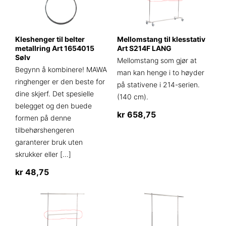
flere
varianter.
Alternativene
Kleshenger til belter
Mellomstang til klesstativ
kan
metallring Art 1654015
Art S214F LANG
velges
Sølv
Mellomstang som gjør at
på
Begynn å kombinere! MAWA
man kan henge i to høyder
produktsiden
ringhenger er den beste for
på stativene i 214-serien.
dine skjerf. Det spesielle
(140 cm).
belegget og den buede
kr
658,75
formen på denne
tilbehørshengeren
garanterer bruk uten
skrukker eller
[…]
kr
48,75