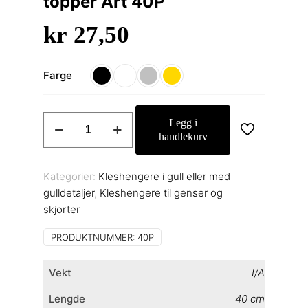
topper Art 40P
kr
27,50
Farge
Kleshenger
Legg i
til
handlekurv
gensere
og
Kategorier:
Kleshengere i gull eller med
topper
gulldetaljer
,
Kleshengere til genser og
Art
skjorter
40P
antall
PRODUKTNUMMER:
40P
Vekt
I/A
Lengde
40 cm