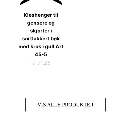
varianter.
Alternativene
Kleshenger til
kan
gensere og
velges
på
skjorter i
produktsiden
sortlakkert bøk
med krok i gull Art
45-5
kr
71,25
VIS ALLE PRODUKTER