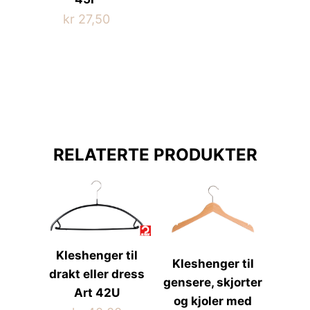
kr
27,50
Dette
produktet
har
flere
varianter.
Alternativene
kan
RELATERTE PRODUKTER
velges
på
produktsiden
Kleshenger til
Kleshenger til
drakt eller dress
gensere, skjorter
Art 42U
og kjoler med