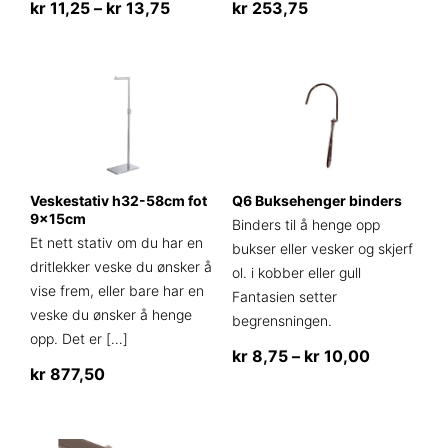
Prisområde:
kr
11,25
–
kr
13,75
kr
253,75
kr 11,25
Dette
til
produktet
kr 13,75
har
flere
varianter.
Alternativene
kan
Veskestativ h32-58cm fot
Q6 Buksehenger binders
velges
9x15cm
Binders til å henge opp
på
Et nett stativ om du har en
bukser eller vesker og skjerf
produktsiden
dritlekker veske du ønsker å
ol. i kobber eller gull
vise frem, eller bare har en
Fantasien setter
veske du ønsker å henge
begrensningen.
opp. Det er
[…]
Prisområd
kr
8,75
–
kr
10,00
kr
877,50
kr 8,75
Dette
til
produktet
kr 10,00
har