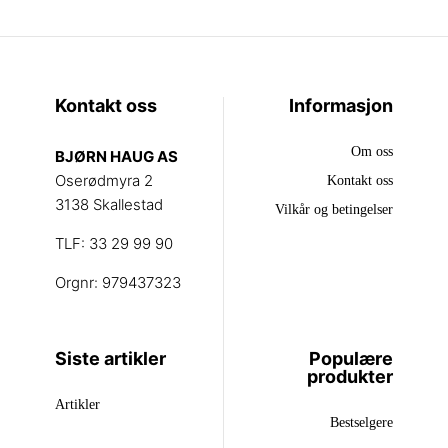
velges
på
produktsiden
Kontakt oss
Informasjon
Om oss
BJØRN HAUG AS
Oserødmyra 2
Kontakt oss
3138 Skallestad
Vilkår og betingelser
TLF: 33 29 99 90
Orgnr: 979437323
Siste artikler
Populære
produkter
Artikler
Bestselgere