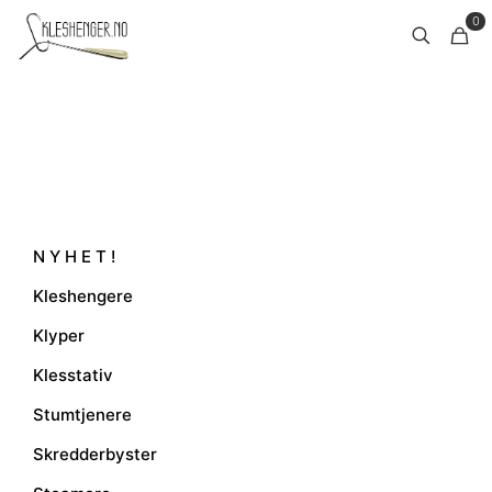
0
N Y H E T !
Kleshengere
Klyper
Klesstativ
Stumtjenere
Skredderbyster