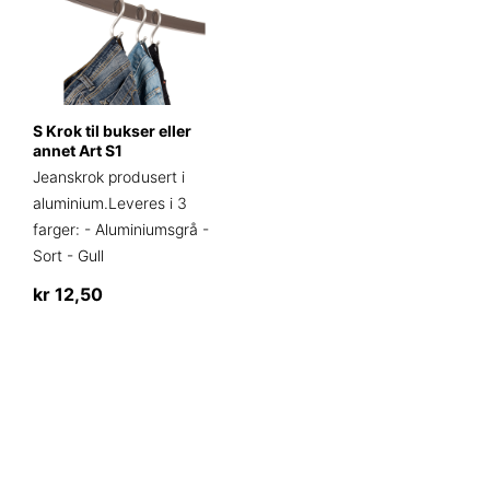
flere
varianter.
Alternativene
kan
velges
S Krok til bukser eller
på
annet Art S1
produktsiden
Jeanskrok produsert i
aluminium.Leveres i 3
farger: - Aluminiumsgrå -
Sort - Gull
kr
12,50
Dette
produktet
har
flere
varianter.
Alternativene
kan