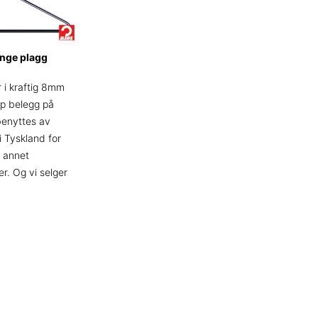
unge plagg
i kraftig 8mm
lip belegg på
benyttes av
i Tyskland for
 annet
r. Og vi selger