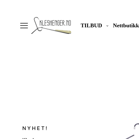
TILBUD
Nettbutikk
N Y H E T !