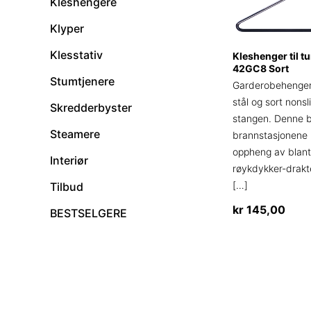
Kleshengere
Klyper
Klesstativ
Kleshenger til t
42GC8 Sort
Stumtjenere
Garderobehenger 
stål og sort nons
Skredderbyster
stangen. Denne 
Steamere
brannstasjonene 
oppheng av blant
Interiør
røykdykker-drakte
[…]
Tilbud
kr
145,00
BESTSELGERE