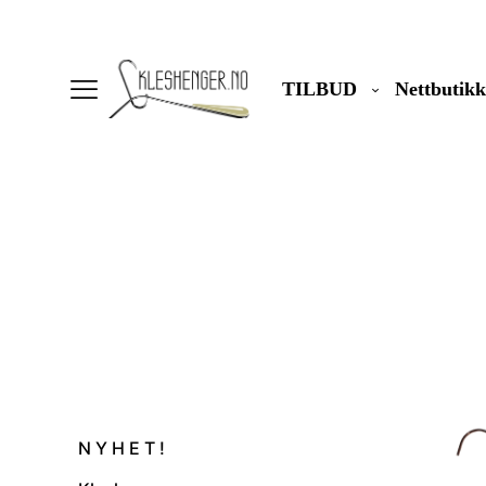
TILBUD
Nettbutikk
N Y H E T !