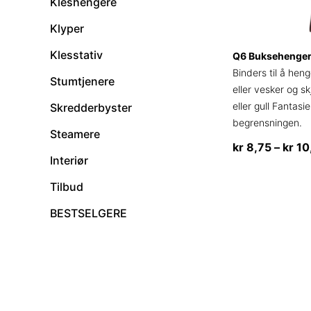
Kleshengere
Klyper
Klesstativ
Q6 Buksehenger
Binders til å hen
Stumtjenere
eller vesker og sk
eller gull Fantasi
Skredderbyster
begrensningen.
Steamere
kr
8,75
–
kr
10
Interiør
Dette
Tilbud
produktet
har
BESTSELGERE
flere
varianter.
Alternativene
kan
velges