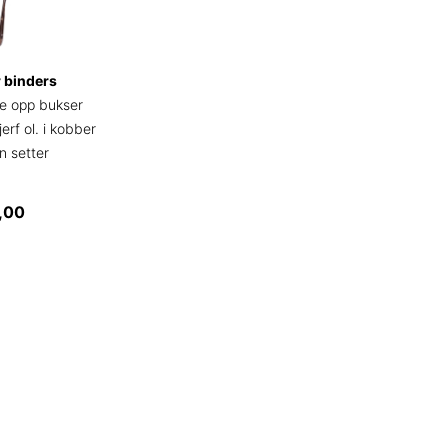
 binders
ge opp bukser
jerf ol. i kobber
en setter
Prisområde:
,00
kr 8,75
til
kr 10,00