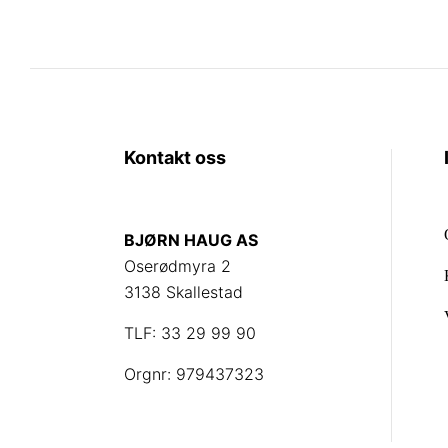
på
produktsiden
Kontakt oss
BJØRN HAUG AS
Oserødmyra 2
3138 Skallestad
TLF: 33 29 99 90
Orgnr: 979437323