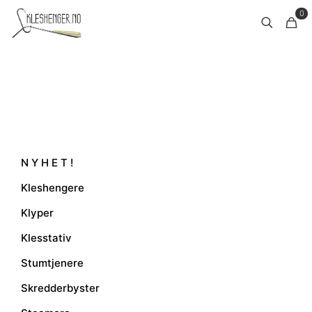
0
N Y H E T !
Kleshengere
Klyper
Klesstativ
Stumtjenere
Skredderbyster