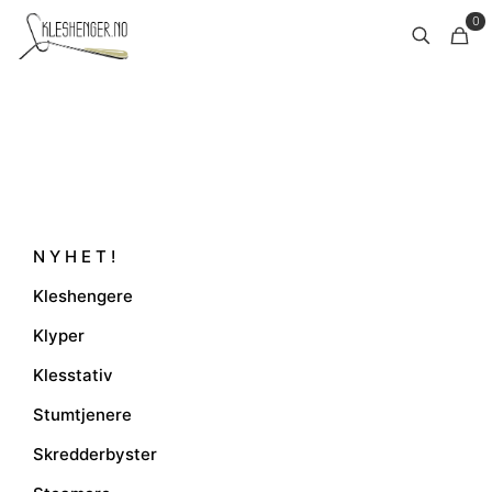
0
N Y H E T !
Kleshengere
Klyper
Klesstativ
Stumtjenere
Skredderbyster