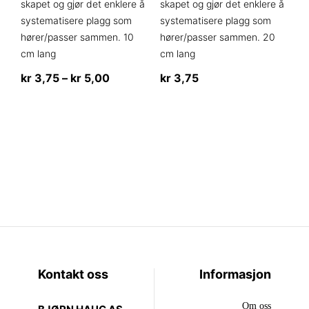
skapet og gjør det enklere å
skapet og gjør det enklere å
systematisere plagg som
systematisere plagg som
hører/passer sammen. 10
hører/passer sammen. 20
cm lang
cm lang
Prisområde:
kr
3,75
–
kr
5,00
kr
3,75
kr 3,75
Dette
Dette
til
produktet
produktet
kr 5,00
har
har
flere
flere
varianter.
varianter.
Alternativene
Alternativene
kan
kan
velges
velges
på
på
produktsiden
produktsiden
Kontakt oss
Informasjon
Om oss