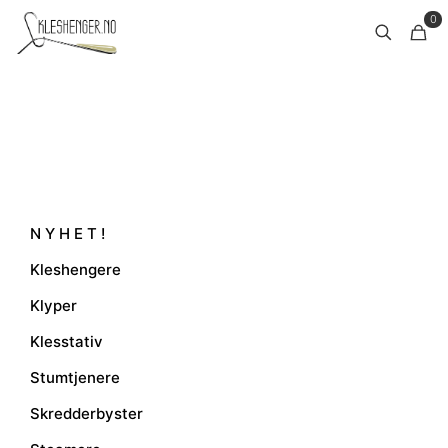
0
N Y H E T !
Kleshengere
Klyper
Klesstativ
Stumtjenere
Skredderbyster