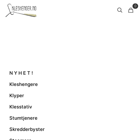
0
N Y H E T !
Kleshengere
Klyper
Klesstativ
Stumtjenere
Skredderbyster