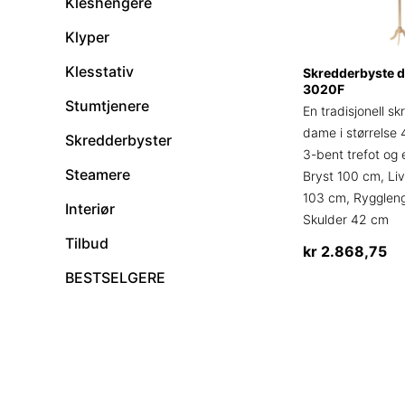
Kleshengere
Klyper
Klesstativ
Skredderbyste d
3020F
Stumtjenere
En tradisjonell sk
dame i størrelse
Skredderbyster
3-bent trefot og 
Steamere
Bryst 100 cm, Li
103 cm, Rygglen
Interiør
Skulder 42 cm
Tilbud
kr
2.868,75
BESTSELGERE