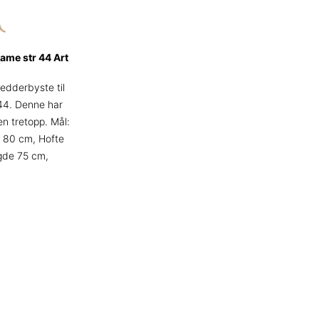
ame str 44 Art
redderbyste til
 44. Denne har
en tretopp. Mål:
v 80 cm, Hofte
gde 75 cm,