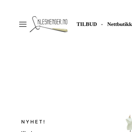
TILBUD
Nettbutikk
N Y H E T !