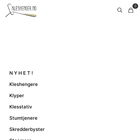
0
N Y H E T !
Kleshengere
Klyper
Klesstativ
Stumtjenere
Skredderbyster