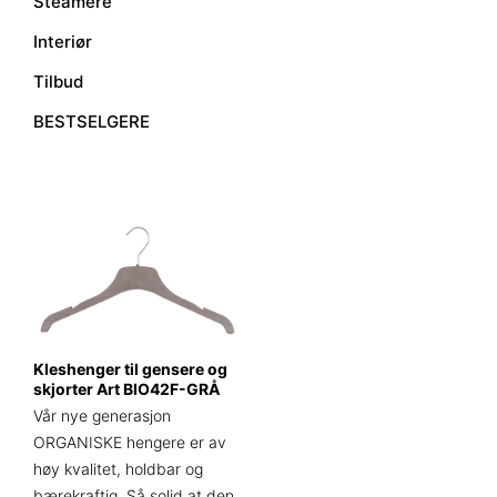
Steamere
Interiør
Tilbud
BESTSELGERE
Kleshenger til gensere og
skjorter Art BIO42F-GRÅ
Vår nye generasjon
ORGANISKE hengere er av
høy kvalitet, holdbar og
bærekraftig. Så solid at den