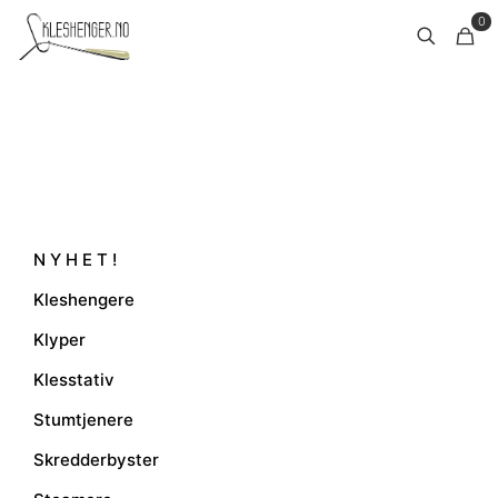
0
N Y H E T !
Kleshengere
Klyper
Klesstativ
Stumtjenere
Skredderbyster