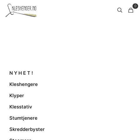
0
N Y H E T !
Kleshengere
Klyper
Klesstativ
Stumtjenere
Skredderbyster