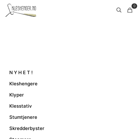
0
N Y H E T !
Kleshengere
Klyper
Klesstativ
Stumtjenere
Skredderbyster