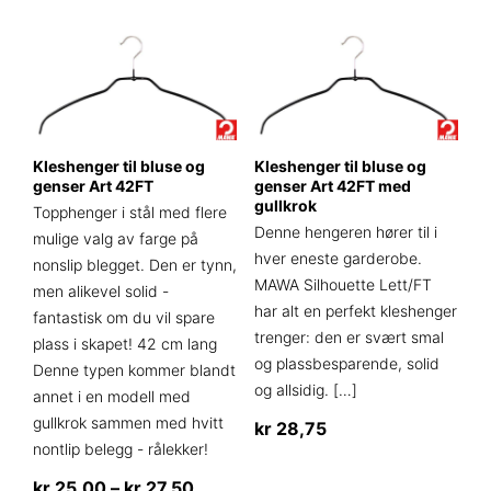
velges
på
produktsiden
Kleshenger til bluse og
Kleshenger til bluse og
genser Art 42FT
genser Art 42FT med
gullkrok
Topphenger i stål med flere
Denne hengeren hører til i
mulige valg av farge på
hver eneste garderobe.
nonslip blegget. Den er tynn,
MAWA Silhouette Lett/FT
men alikevel solid -
har alt en perfekt kleshenger
fantastisk om du vil spare
trenger: den er svært smal
plass i skapet! 42 cm lang
og plassbesparende, solid
Denne typen kommer blandt
og allsidig.
[…]
annet i en modell med
gullkrok sammen med hvitt
kr
28,75
nontlip belegg - rålekker!
Dette
Prisområde:
kr
25,00
–
kr
27,50
produktet