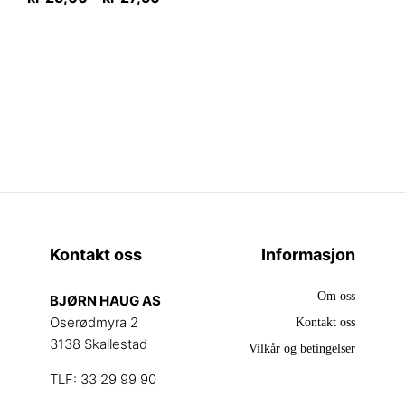
kr 25,00
har
Dette
flere
til
produktet
varianter.
kr 27,50
har
Alternativene
flere
kan
varianter.
velges
Alternativene
på
kan
produktsiden
velges
på
produktsiden
Kontakt oss
Informasjon
Om oss
BJØRN HAUG AS
Oserødmyra 2
Kontakt oss
3138 Skallestad
Vilkår og betingelser
TLF: 33 29 99 90