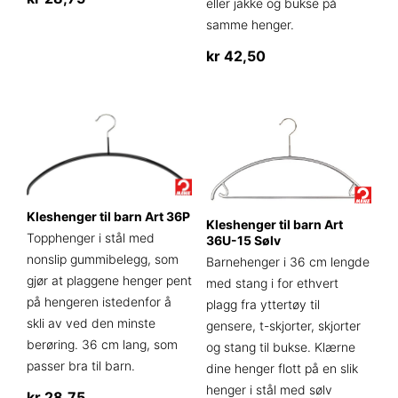
eller jakke og bukse på
Dette
samme henger.
produktet
kr
42,50
har
flere
varianter.
Alternativene
kan
velges
på
produktsiden
Kleshenger til barn Art 36P
Kleshenger til barn Art
Topphenger i stål med
36U-15 Sølv
nonslip gummibelegg, som
Barnehenger i 36 cm lengde
gjør at plaggene henger pent
med stang i for ethvert
på hengeren istedenfor å
plagg fra yttertøy til
skli av ved den minste
gensere, t-skjorter, skjorter
berøring. 36 cm lang, som
og stang til bukse. Klærne
passer bra til barn.
dine henger flott på en slik
henger i stål med sølv
kr
28,75