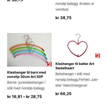
nonslip belegg. Kroken er
Dette
vendbar.
produktet
kr
38,75
har
flere
varianter.
Alternativene
kan
velges
på
produktsiden
Kleshenger til belter Art
Sweetheart
Kleshenger til barn med
Beltehenger i stål med
nonslip 30cm Art 30P
nonslip belegg.Perfekt Jule-
Barne- juniorkleshenger i
eller Valentinesgave!
stål med nonslip-belegg.
kr
66,25
Prisområde:
kr
16,81
–
kr
28,75
Dette
kr 16,81
Dette
produktet