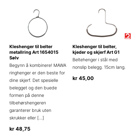
til
produktet
har
kr 28,75
har
flere
flere
varianter.
varianter.
Alternativene
Alternativene
kan
kan
velges
Kleshenger til belter
Kleshenger til belter,
velges
på
metallring Art 1654015
kjeder og skjerf Art G1
på
Sølv
produktsiden
Beltehenger i stål med
produktsiden
Begynn å kombinere! MAWA
nonslip belegg. 15cm lang.
ringhenger er den beste for
kr
45,00
dine skjerf. Det spesielle
Dette
belegget og den buede
produktet
formen på denne
har
tilbehørshengeren
flere
garanterer bruk uten
varianter.
skrukker eller
[…]
Alternativene
kr
48,75
kan