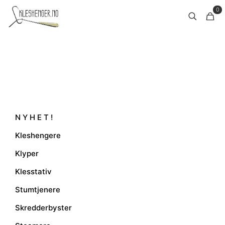
0
N Y H E T !
Kleshengere
Klyper
Klesstativ
Stumtjenere
Skredderbyster