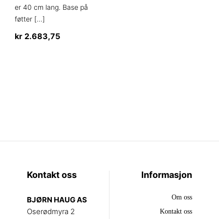
er 40 cm lang. Base på
føtter
[…]
kr
2.683,75
Dette
produktet
har
flere
varianter.
Alternativene
kan
velges
på
produktsiden
Kontakt oss
Informasjon
Om oss
BJØRN HAUG AS
Oserødmyra 2
Kontakt oss