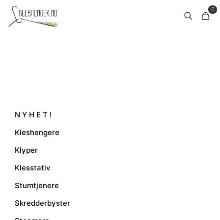
0
N Y H E T !
Kleshengere
Klyper
Klesstativ
Stumtjenere
Skredderbyster