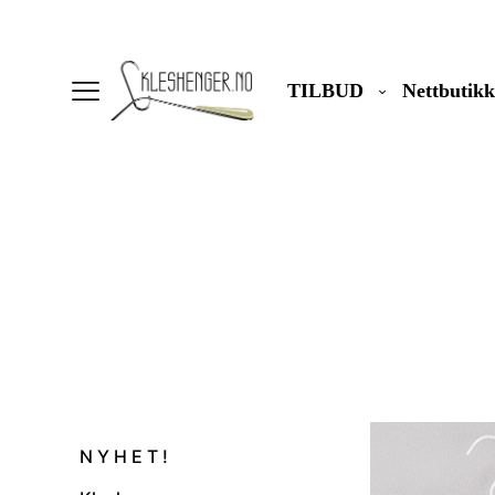
TILBUD
Nettbutikk
N Y H E T !