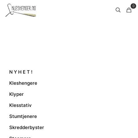
0
N Y H E T !
Kleshengere
Klyper
Klesstativ
Stumtjenere
Skredderbyster